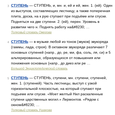
СТУПЕНЬ
— СТУПЕНЬ, и, мн. и, ей и ей, жен. 1. (ей). Один
3
из выступов, составляющих лестницу, а также поперечная
плита, доска, на к рую ступают при подъёме или спуске.
Подняться на две ступени. 2. (ей), перен. Уровень в
развитии чего н. Поднять работу на&#8230; …
Толковый словарь Ожегова
СТУПЕНЬ
— в музыке любой из тонов (звуков) звукоряда
4
(гаммы, лада, строя). В октавном звукоряде различают 7
основных ступеней (напр., до, ре, ми, фа, соль, ля, си) и 5
альтерированных, образующихся от повышения или
понижения основных (напр., до диез или ре …
Большой Энциклопедический словарь
СТУПЕНЬ
— СТУПЕНЬ, ступени, мн. ступени, ступеней,
5
жен. 1. (ступеней). Часть лестницы, выступ с узкой
горизонтальной плоскостью, на который ступают при
подъеме или спуске. «Моет желтый Нил раскаленные
ступени царственных могил.» Лермонтов. «Рядом с
окном&#8230; …
Толковый словарь Ушакова