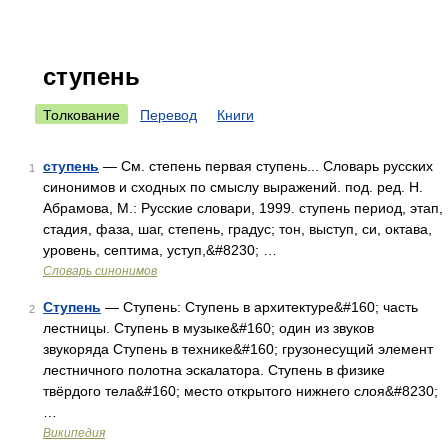
ступень
Толкование
Перевод
Книги
ступень
— См. степень первая ступень... Словарь русских
1
синонимов и сходных по смыслу выражений. под. ред. Н.
Абрамова, М.: Русские словари, 1999. ступень период, этап,
стадия, фаза, шаг, степень, градус; тон, выступ, си, октава,
уровень, септима, уступ,&#8230; …
Словарь синонимов
Ступень
— Ступень: Ступень в архитектуре&#160; часть
2
лестницы. Ступень в музыке&#160; один из звуков
звукоряда Ступень в технике&#160; грузонесущий элемент
лестничного полотна эскалатора. Ступень в физике
твёрдого тела&#160; место открытого нижнего слоя&#8230;
…
Википедия