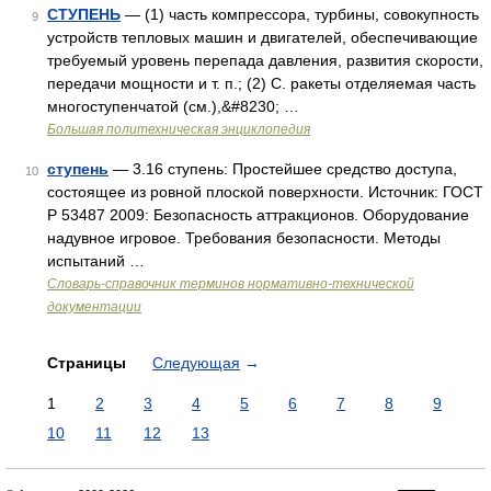
СТУПЕНЬ
— (1) часть компрессора, турбины, совокупность
9
устройств тепловых машин и двигателей, обеспечивающие
требуемый уровень перепада давления, развития скорости,
передачи мощности и т. п.; (2) С. ракеты отделяемая часть
многоступенчатой (см.),&#8230; …
Большая политехническая энциклопедия
ступень
— 3.16 ступень: Простейшее средство доступа,
10
состоящее из ровной плоской поверхности. Источник: ГОСТ
Р 53487 2009: Безопасность аттракционов. Оборудование
надувное игровое. Требования безопасности. Методы
испытаний …
Словарь-справочник терминов нормативно-технической
документации
Страницы
Следующая
→
1
2
3
4
5
6
7
8
9
10
11
12
13