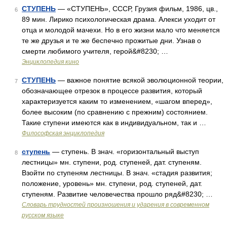
СТУПЕНЬ
— «СТУПЕНЬ», СССР, Грузия фильм, 1986, цв.,
6
89 мин. Лирико психологическая драма. Алекси уходит от
отца и молодой мачехи. Но в его жизни мало что меняется
те же друзья и те же беспечно прожитые дни. Узнав о
смерти любимого учителя, герой&#8230; …
Энциклопедия кино
СТУПЕНЬ
— важное понятие всякой эволюционной теории,
7
обозначающее отрезок в процессе развития, который
характеризуется каким то изменением, «шагом вперед»,
более высоким (по сравнению с прежним) состоянием.
Такие ступени имеются как в индивидуальном, так и …
Философская энциклопедия
ступень
— ступень. В знач. «горизонтальный выступ
8
лестницы» мн. ступени, род. ступеней, дат. ступеням.
Взойти по ступеням лестницы. В знач. «стадия развития;
положение, уровень» мн. ступени, род. ступеней, дат.
ступеням. Развитие человечества прошло ряд&#8230; …
Словарь трудностей произношения и ударения в современном
русском языке